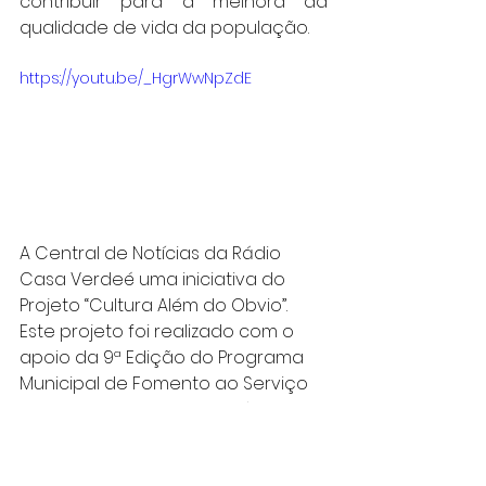
contribuir para a melhora da 
qualidade de vida da população.
https://youtu.be/_HgrWwNpZdE
A Central de Notícias da Rádio 
Casa Verdeé uma iniciativa do 
Projeto “Cultura Além do Obvio”. 
Este projeto foi realizado com o 
apoio da 9ª Edição do Programa 
Municipal de Fomento ao Serviço 
de Radiodifusão Comunitária Para 
a Cidade de São Paulo.