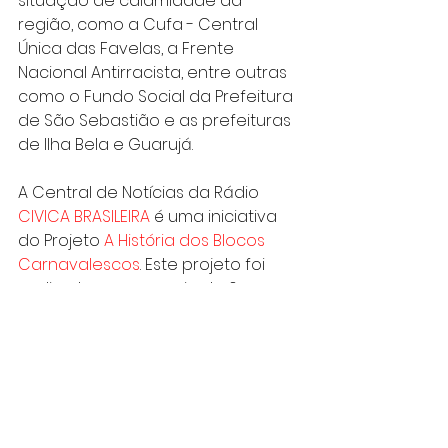
situação de calamidade da 
região, como a Cufa - Central 
Única das Favelas, a Frente 
Nacional Antirracista, entre outras 
como o Fundo Social da Prefeitura 
de São Sebastião e as prefeituras 
de Ilha Bela e Guarujá.
A Central de Notícias da Rádio 
CIVICA BRASILEIRA 
é uma iniciativa 
do Projeto 
A História dos Blocos 
Carnavalescos
. Este projeto foi 
realizado com o apoio da 6ª 
Edição do Programa Municipal de 
Fomento ao Serviço de 
Radiodifusão Comunitária Para a 
Cidade de São Paulo.
Os conteúdos ditos pelos 
entrevistados não refletem a 