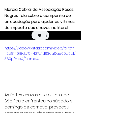
Marcia Cabral da Associação Rosas 
Negras fala sobre a campanha de 
arrecadação para ajudar as vítimas 
do impacto das chuvas no litoral
https://video.wixstatic.com/video/fd7df4
_2d8140f8db154427a1d93ca0ae05a9df/
360p/mp4/file.mp4
As fortes chuvas que o litoral de 
São Paulo enfrentou no sábado e 
domingo de carnaval provocou 