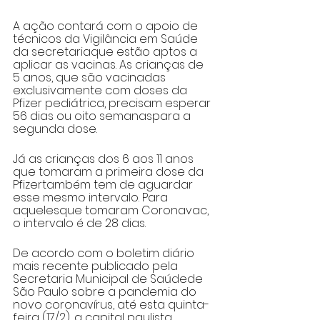
A ação contará com o apoio de 
técnicos da Vigilância em Saúde 
da secretariaque estão aptos a 
aplicar as vacinas. As crianças de 
5 anos, que são vacinadas 
exclusivamente com doses da 
Pfizer pediátrica, precisam esperar 
56 dias ou oito semanaspara a 
segunda dose.
Já as crianças dos 6 aos 11 anos 
que tomaram a primeira dose da 
Pfizertambém tem de aguardar 
esse mesmo intervalo. Para 
aquelesque tomaram Coronavac, 
o intervalo é de 28 dias.
De acordo com o boletim diário 
mais recente publicado pela 
Secretaria Municipal de Saúdede 
São Paulo sobre a pandemia do 
novo coronavírus, até esta quinta-
feira (17/2), a capital paulista 