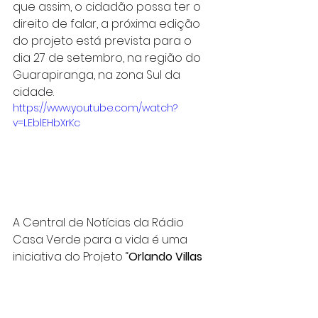
que assim, o cidadão possa ter o 
direito de falar, a próxima edição 
do projeto está prevista para o 
dia 27 de setembro, na região do 
Guarapiranga, na zona Sul da 
cidade.
https://www.youtube.com/watch?
v=LEblEHbXrKc
A Central de Notícias da Rádio 
Casa Verde para a vida é uma 
iniciativa do Projeto “
Orlando Villas 
Boas-um sertanista brasileiro
”. Este 
projeto foi realizado com o apoio 
da 8ª Edição do Programa 