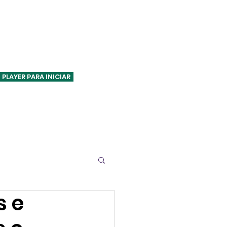
ASA VERDE FM
 PLAYER PARA INICIAR
Especiais
Pesquisas
Contato
s e