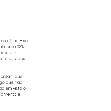
e office – se 
almente 33% 
prestam 
itório todos 
pontam que 
go que não 
do em vista o 
camento e 