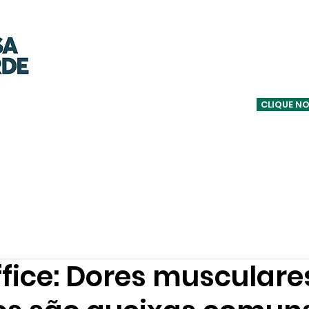
OUÇA A C
CLIQUE NO
Notícias
Informativos
Podcasts
Equipe
Entrevistas
fice: Dores musculare