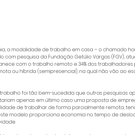
a, a modalidade de trabalho em casa – o chamado hom
do com pesquisa da Fundação Getúlio Vargas (FGV), atu
nece com o trabalho remoto e 34% dos trabalhadores 
ota ou híbrida (semipresencial), na qual não vão ao escr
trabalho foi tão bem-sucedida que outras pesquisas a
itariam apenas em último caso uma proposta de empre
lidade de trabalhar de forma parcialmente remota, ten
ste modelo proporciona economia no tempo de deslo
idade. 