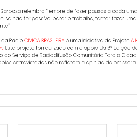
vo Barboza relembra: "lembre de fazer pausas a cada uma
, se não for possível parar o trabalho, tentar fazer uma
to".
 da Rádio 
CIVICA BRASILEIRA 
é uma iniciativa do Projeto 
A 
os
. Este projeto foi realizado com o apoio da 6ª Edição 
o ao Serviço de Radiodifusão Comunitária Para a Cidad
elos entrevistados não refletem a opinião da emissora.