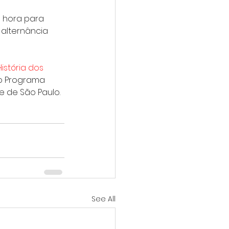
 hora para 
 alternância 
História dos 
do Programa 
e de São Paulo.
See All