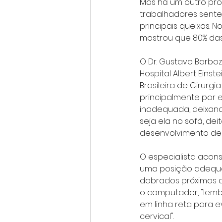
Mas há um outro pr
trabalhadores sente
principais queixas. 
mostrou que 80% das
O Dr. Gustavo Barboz
Hospital Albert Ein
Brasileira de Cirurg
principalmente por 
inadequada, deixan
seja ela no sofá, d
desenvolvimento dess
O especialista acons
uma posição adequad
dobrados próximos a
o computador, "lembr
em linha reta para e
cervical".