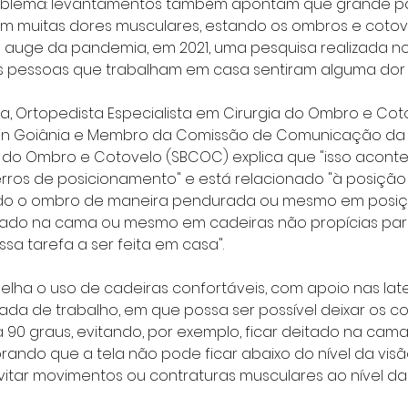
oblema: levantamentos também apontam que grande pa
m muitas dores musculares, estando os ombros e cotove
No auge da pandemia, em 2021, uma pesquisa realizada no
 pessoas que trabalham em casa sentiram alguma dor 
a, Ortopedista Especialista em Cirurgia do Ombro e Cot
stein Goiânia e Membro da Comissão de Comunicação da
ia do Ombro e Cotovelo (SBCOC) explica que "isso acont
erros de posicionamento" e está relacionado "à posição
do o ombro de maneira pendurada ou mesmo em posiçõ
eitado na cama ou mesmo em cadeiras não propícias par
a tarefa a ser feita em casa".
elha o uso de cadeiras confortáveis, com apoio nas late
a de trabalho, em que possa ser possível deixar os co
 90 graus, evitando, por exemplo, ficar deitado na cam
ando que a tela não pode ficar abaixo do nível da visão
vitar movimentos ou contraturas musculares ao nível da