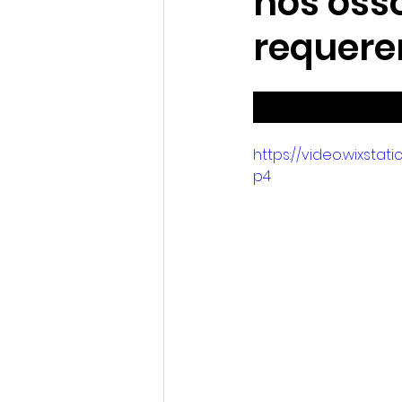
nos oss
requer
https://video.wixsta
p4