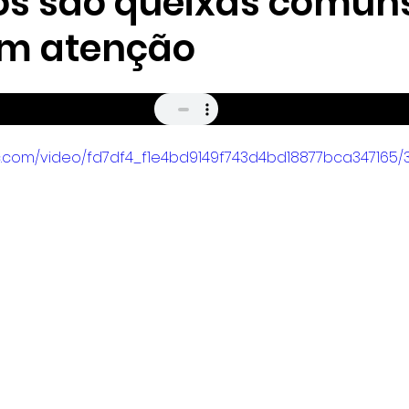
os são queixas comun
em atenção
tic.com/video/fd7df4_f1e4bd9149f743d4bd18877bca347165/