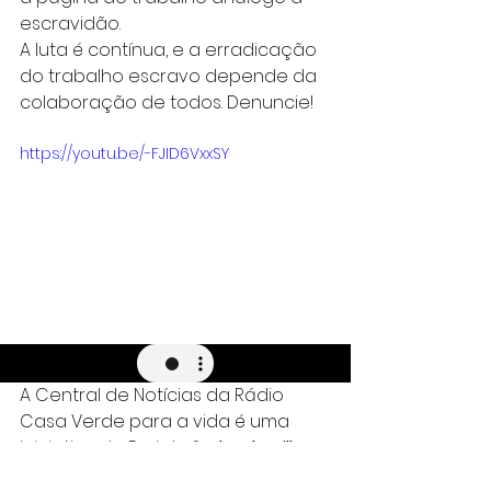
escravidão.
A luta é contínua, e a erradicação 
do trabalho escravo depende da 
colaboração de todos. Denuncie!
https://youtu.be/-FJID6VxxSY
A Central de Notícias da Rádio 
Casa Verde para a vida é uma 
iniciativa do Projeto “
Orlando Villas 
Boas-um sertanista brasileiro
”. Este 