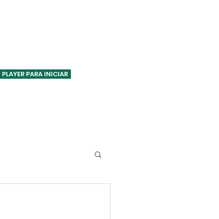
ASA VERDE FM
 PLAYER PARA INICIAR
Especiais
Pesquisas
Contato