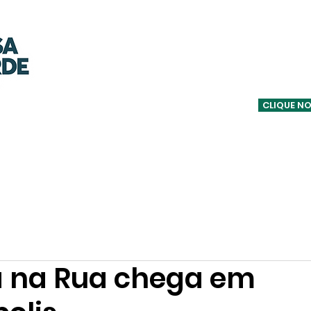
OUÇA A C
CLIQUE NO
Notícias
Informativos
Podcasts
Equipe
Entrevistas
 na Rua chega em