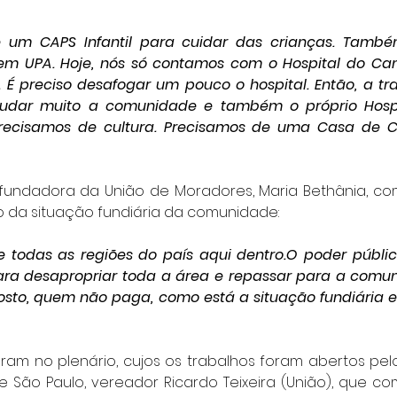
 um CAPS Infantil para cuidar das crianças. Também
em UPA. Hoje, nós só contamos com o Hospital do Ca
 É preciso desafogar um pouco o hospital. Então, a tr
udar muito a comunidade e também o próprio Hosp
precisamos de cultura. Precisamos de uma Casa de C
fundadora da União de Moradores, Maria Bethânia, co
 da situação fundiária da comunidade:
 todas as regiões do país aqui dentro.O poder públi
ra desapropriar toda a área e repassar para a comuni
to, quem não paga, como está a situação fundiária e re
am no plenário, cujos os trabalhos foram abertos pelo
 São Paulo, vereador Ricardo Teixeira (União), que co