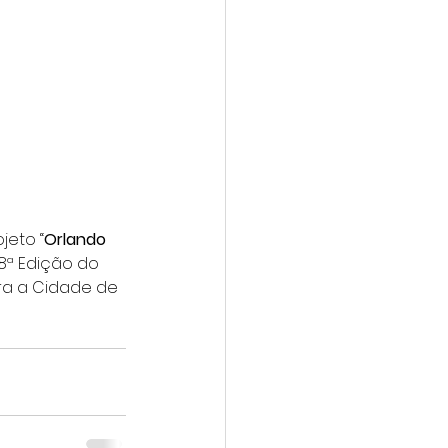
jeto “
Orlando 
 8ª Edição do 
ra a Cidade de 