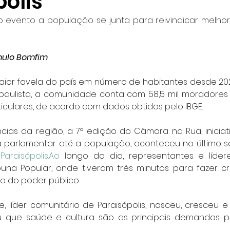
olis
 evento a população se junta para reivindicar melhori
omulo Bomfim
maior favela do país em número de habitantes desde 202
paulista, a comunidade conta com 58,5 mil moradores e 
ticulares, de acordo com dados obtidos pelo IBGE.
ias da região, a 7ª edição do Câmara na Rua, iniciati
ra parlamentar até a população, aconteceu no último sá
 
Paraisópolis.Ao
 longo do dia, representantes e lídere
una Popular, onde tiveram três minutos para fazer crít
ão do poder público.
e, líder comunitário de Paraisópolis, nasceu, cresceu 
ou que saúde e cultura são as principais demandas p