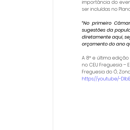
importância do eve
ser incluídas no Pla
“No primeiro Câmar
sugestões da popula
diretamente aqui, s
orçamento do ano qu
A 8ª e última ediçã
no CEU Freguesia – E
Freguesia do Ó, Zona
https://youtu.be/-Dlb