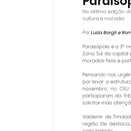
Paraisóp
Na sétima edição do
cultura e moradia
Por 
Luiza Borgli e R
Paraisópolis é a 3ª 
Zona Sul da capital 
moradias fixas e par
Pensando nas urgênc
por levar a estrutu
novembro, no CEU
participaram da Trib
solicitar mais atenç
Valdemir de Trindad
região. Ele destac
comunidade: