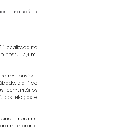
as para saúde, 
4.Localizada na 
possui 21,4 mil 
va responsável 
bado, dia 1º de 
s comunitários 
icas, elogios e 
e ainda mora na 
ara melhorar a 