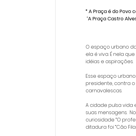
“ A Praça é do Povo 
 “
A Praça Castro Alve
O espaço urbano da
ela é viva. É nela q
idéias e aspirações.
Esse espaço urbano f
presidente, contra
carnavalescas.
A cidade pulsa vida
suas mensagens.  N
curiosidade “O prof
ditadura foi “Cão Fil