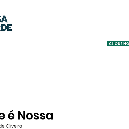
OUÇA A C
CLIQUE NO
Notícias
Informativos
Podcasts
Equipe
Entrevistas
e é Nossa
e Oliveira