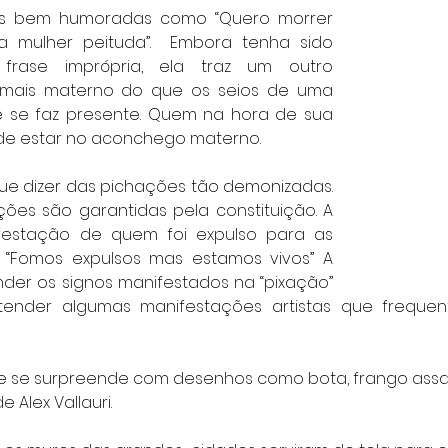
ais bem humoradas como “Quero morrer 
 mulher peituda”.  Embora tenha sido 
frase imprópria, ela traz um outro 
é mais materno do que os seios de uma 
e se faz presente. Quem na hora de sua 
de estar no aconchego materno.
que dizer das pichações tão demonizadas. 
ões são garantidas pela constituição. A 
festação de quem foi expulso para as 
a. “Fomos expulsos mas estamos vivos” A 
der os signos manifestados na “pixação”  
nder algumas manifestações artistas que frequen
de se surpreende com desenhos como bota, frango ass
 Alex Vallauri.