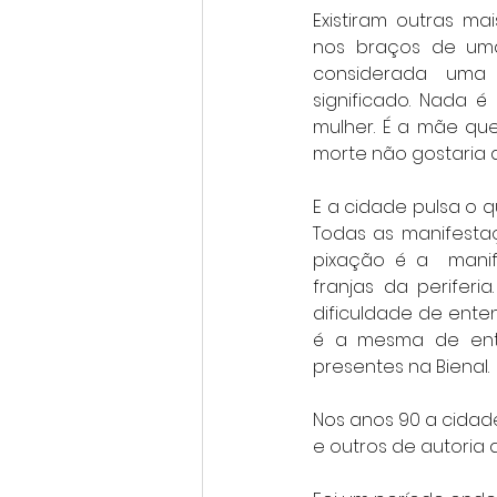
Existiram outras m
nos braços de uma
considerada uma 
significado. Nada 
mulher. É a mãe qu
morte não gostaria 
E a cidade pulsa o 
Todas as manifestaç
pixação é a  mani
franjas da periferi
dificuldade de enten
é a mesma de ente
presentes na Bienal.
Nos anos 90 a cida
e outros de autoria de