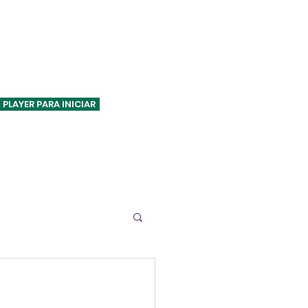
ASA VERDE FM
 PLAYER PARA INICIAR
Especiais
Pesquisas
Contato