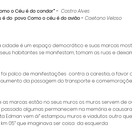
como o Céu é do condor” -  
Castro Alves
s é do  povo Como o céu é do avião - 
Caetano Veloso
 cidade é um espaço democrático e suas marcas most
ue seus habitantes se manifestam, tomam as ruas e deixam
oi palco de manifestações  contra a carestia, a favor o
 o aumento da passagem do transporte e comemorações
 e as marcas estão no seus muros os muros servem de o
o passado algumas permanecem na memória e causara
eta Edman vem ái” estampou muros e viadutos outro que
a km 05” que imaginava ser coisa  da esquerda. 