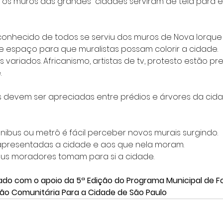
 os muros das grandes  cidades serviram de tela para e
conhecido de todos se serviu dos muros de Nova Iorque
e espaço para que muralistas possam colorir a cidade.
 variados. Africanismo, artistas de tv, protesto estão pr
.
 devem ser apreciadas entre prédios e árvores da ci
 ônibus ou metrô é fácil perceber novos murais surgindo.
apresentadas a cidade e aos que nela moram.
us moradores tomam para si a cidade.
lizado com o apoio da 5ª Edição do Programa Municipal de 
são Comunitária Para a Cidade de São Paulo