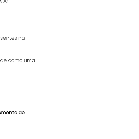
ssa 
esentes na 
dade como uma 
Fomento ao 